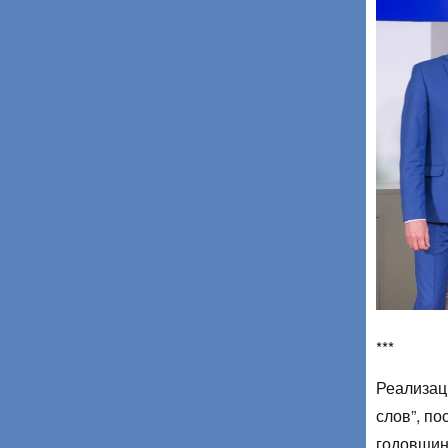
***
Реализац
слов”, п
годовщин