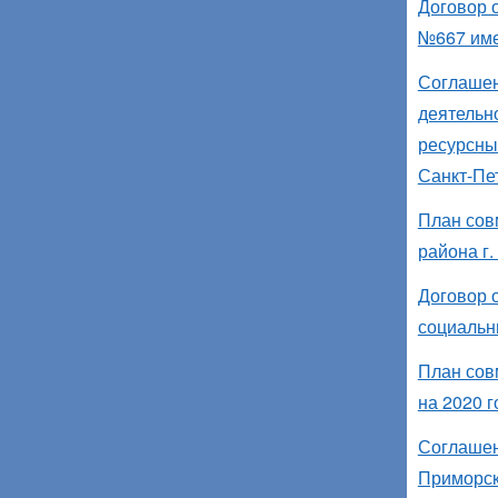
Договор 
№667 име
Соглашен
деятельн
ресурсны
Санкт-Пе
План сов
района г.
Договор 
социальн
План сов
на 2020 г
Соглашен
Приморск