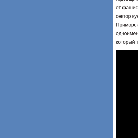
от фашис
сектор к
Приморск
одноиме
который 