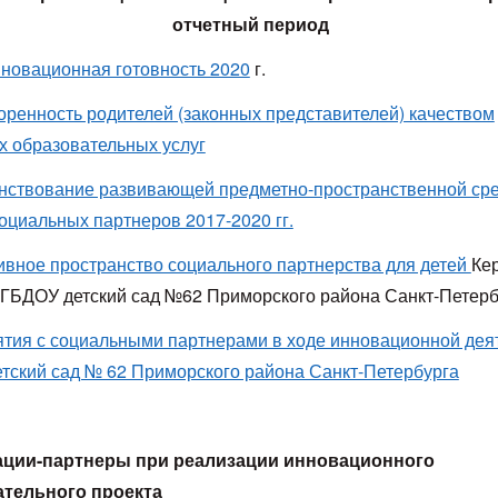
отчетный период
нновационная готовность 2020
г.
оренность родителей (законных представителей) качеством
х образовательных услуг
ствование развивающей предметно-пространственной ср
оциальных партнеров 2017-2020 гг.
ивное пространство социального партнерства для детей
Кер
 ГБДОУ детский сад №62 Приморского района Санкт-Петерб
тия с социальными партнерами в ходе инновационной дея
тский сад № 62 Приморского района Санкт-Петербурга
ации-партнеры при реализации инновационного
ательного проекта