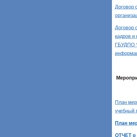
Договор 
организа
Договор 
кадров и
ГБУДПО “
информац
Меропри
План мер
учебный 
План ме
ОТЧЕТ о