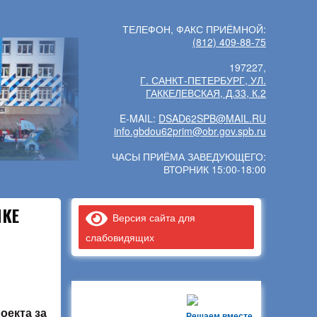
ТЕЛЕФОН, ФАКС ПРИЁМНОЙ:
(812) 409-88-75
197227,
Г. САНКТ-ПЕТЕРБУРГ, УЛ.
ГАККЕЛЕВСКАЯ, Д.33, К.2
E-MAIL:
DSAD62SPB@MAIL.RU
info.gbdou62prim@obr.gov.spb.ru
ЧАСЫ ПРИЁМА ЗАВЕДУЮЩЕГО:
ВТОРНИК 15:00-18:00
ИКЕ
Версия сайта для
слабовидящих
роекта
за
Решаем вместе