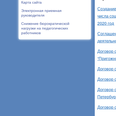
Карта сайта
Создание
Электронная приемная
руководителя
числа со
2020 год
Снижение бюрократической
нагрузки на педагогических
работников
Соглашен
деятельн
Договор 
“Пригожн
Договор 
Договор 
Договор 
Петербур
Договор 