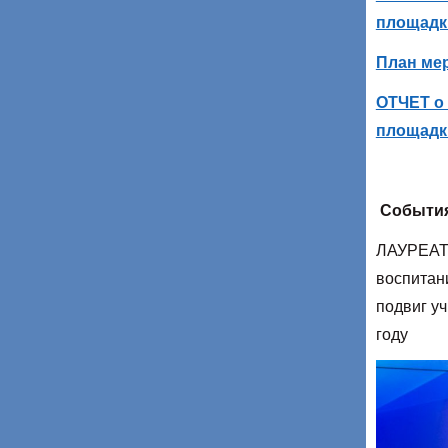
площадки
План ме
ОТЧЕТ о
площадки
События
ЛАУРЕАТ 
воспитан
подвиг уч
году