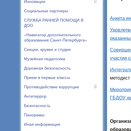
Инновации
Социальные партнеры
Анкета и
СЛУЖБА РАННЕЙ ПОМОЩИ В
ДОО
Удовлетв
«Навигатор дополнительного
оказанны
образования Санкт-Петербурга»
Секции, кружки и студии
Совершен
участии с
Музейная педагогика
Дорожная безопасность
Интеграт
Прием в первые классы
методист
Противодействие коррупции
Мероприя
Антитеррор
ГБДОУ де
Безопасность
Панорамы
Организ
Иная информация
образов