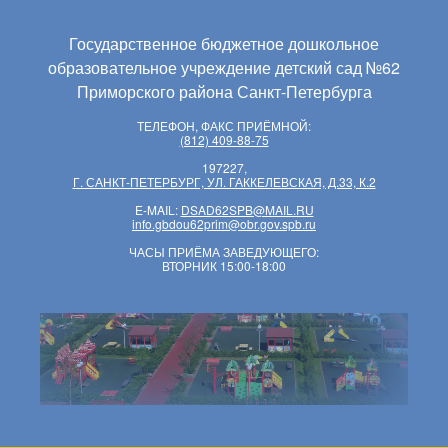
Государственное бюджетное дошкольное
образовательное учреждение детский сад №62
Приморского района Санкт-Петербурга
ТЕЛЕФОН, ФАКС ПРИЁМНОЙ:
(812) 409-88-75
197227,
Г. САНКТ-ПЕТЕРБУРГ, УЛ. ГАККЕЛЕВСКАЯ, Д.33, К.2
E-MAIL:
DSAD62SPB@MAIL.RU
info.gbdou62prim@obr.gov.spb.ru
ЧАСЫ ПРИЁМА ЗАВЕДУЮЩЕГО:
ВТОРНИК 15:00-18:00