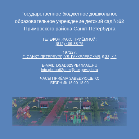
Государственное бюджетное дошкольное
образовательное учреждение детский сад №62
Приморского района Санкт-Петербурга
ТЕЛЕФОН, ФАКС ПРИЁМНОЙ:
(812) 409-88-75
197227,
Г. САНКТ-ПЕТЕРБУРГ, УЛ. ГАККЕЛЕВСКАЯ, Д.33, К.2
E-MAIL:
DSAD62SPB@MAIL.RU
info.gbdou62prim@obr.gov.spb.ru
ЧАСЫ ПРИЁМА ЗАВЕДУЮЩЕГО:
ВТОРНИК 15:00-18:00