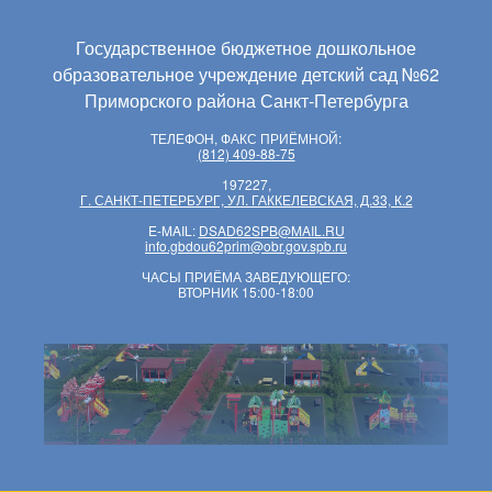
Государственное бюджетное дошкольное
образовательное учреждение детский сад №62
Приморского района Санкт-Петербурга
ТЕЛЕФОН, ФАКС ПРИЁМНОЙ:
(812) 409-88-75
197227,
Г. САНКТ-ПЕТЕРБУРГ, УЛ. ГАККЕЛЕВСКАЯ, Д.33, К.2
E-MAIL:
DSAD62SPB@MAIL.RU
info.gbdou62prim@obr.gov.spb.ru
ЧАСЫ ПРИЁМА ЗАВЕДУЮЩЕГО:
ВТОРНИК 15:00-18:00