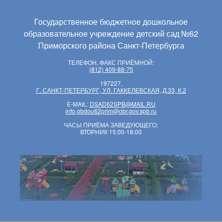
Государственное бюджетное дошкольное
образовательное учреждение детский сад №62
Приморского района Санкт-Петербурга
ТЕЛЕФОН, ФАКС ПРИЁМНОЙ:
(812) 409-88-75
197227,
Г. САНКТ-ПЕТЕРБУРГ, УЛ. ГАККЕЛЕВСКАЯ, Д.33, К.2
E-MAIL:
DSAD62SPB@MAIL.RU
info.gbdou62prim@obr.gov.spb.ru
ЧАСЫ ПРИЁМА ЗАВЕДУЮЩЕГО:
ВТОРНИК 15:00-18:00