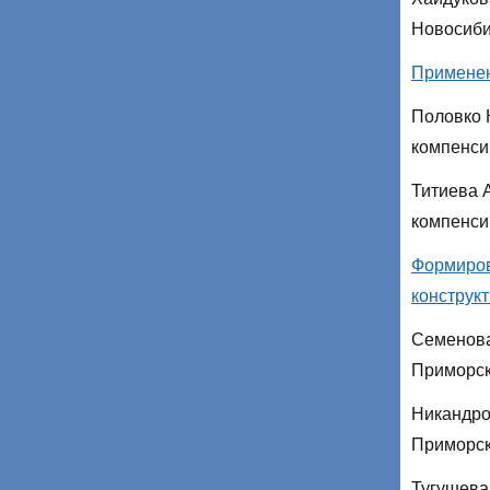
Новосиби
Применен
Половко 
компенси
Титиева 
компенси
Формиров
конструк
Семенова
Приморск
Никандро
Приморск
Тугушева