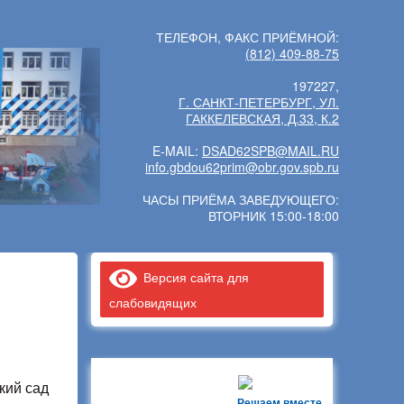
ТЕЛЕФОН, ФАКС ПРИЁМНОЙ:
(812) 409-88-75
197227,
Г. САНКТ-ПЕТЕРБУРГ, УЛ.
ГАККЕЛЕВСКАЯ, Д.33, К.2
E-MAIL:
DSAD62SPB@MAIL.RU
info.gbdou62prim@obr.gov.spb.ru
ЧАСЫ ПРИЁМА ЗАВЕДУЮЩЕГО:
ВТОРНИК 15:00-18:00
Версия сайта для
слабовидящих
кий сад
Решаем вместе