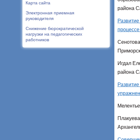
Карта сайта
района С
Электронная приемная
руководителя
Развитие
Снижение бюрократической
процессе
нагрузки на педагогических
работников
Сенотова
Приморск
Игдал Ел
района С
Развитие
упражне
Мелентье
Плакуева
Архангел
Совершен