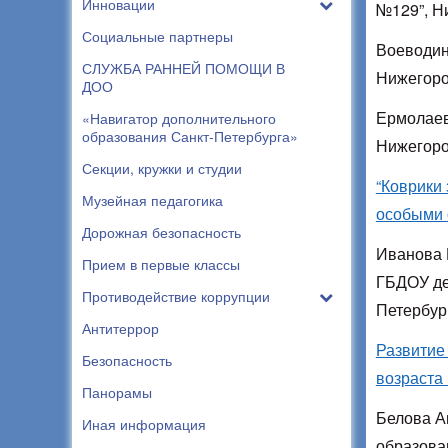
Инновации
№129”, Н
Социальные партнеры
Воеводин
СЛУЖБА РАННЕЙ ПОМОЩИ В
Нижегоро
ДОО
Ермолаев
«Навигатор дополнительного
образования Санкт-Петербурга»
Нижегоро
Секции, кружки и студии
“Коврики 
Музейная педагогика
особыми 
Дорожная безопасность
Иванова 
Прием в первые классы
ГБДОУ де
Противодействие коррупции
Петербур
Антитеррор
Развитие
Безопасность
возраста
Панорамы
Белова А
Иная информация
образова