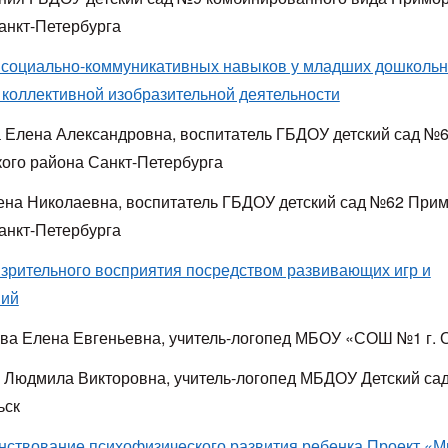
анкт-Петербурга
 социально-коммуникативных навыков у младших дошкольн
 коллективной изобразительной деятельности
 Елена Александровна, воспитатель ГБДОУ детский сад №
ого района Санкт-Петербурга
ена Николаевна, воспитатель ГБДОУ детский сад №62 Прим
анкт-Петербурга
 зрительного восприятия посредством развивающих игр и
ний
ва Елена Евгеньевна, учитель-логопед МБОУ «СОШ №1 г. 
 Людмила Викторовна, учитель-логопед МБДОУ Детский сад
ьск
ствование психофизического развития ребенка Проект «М