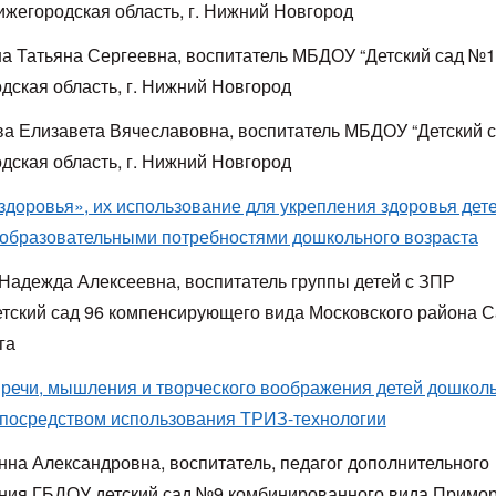
ижегородская область, г. Нижний Новгород
а Татьяна Сергеевна, воспитатель МБДОУ “Детский сад №1
дская область, г. Нижний Новгород
а Елизавета Вячеславовна, воспитатель МБДОУ “Детский с
дская область, г. Нижний Новгород
здоровья», их использование для укрепления здоровья дете
образовательными потребностями дошкольного возраста
Надежда Алексеевна, воспитатель группы детей с ЗПР
тский сад 96 компенсирующего вида Московского района С
га
 речи, мышления и творческого воображения детей дошкол
 посредством использования ТРИЗ-технологии
нна Александровна, воспитатель, педагог дополнительного
ния ГБДОУ детский сад №9 комбинированного вида Примор