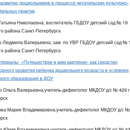
развитие дошкольников в процессе читательских культурно-
тельных практик
Татьяна Николаевна, воспитатель ГБДОУ детский сад № 19
го района Санкт-Петербурга
 Людмила Валерьевна, зам. по УВР ГБДОУ детский сад № 
го района Санкт-Петербурга
атериалы «Путешествие в мир картинок» как средство
орного развития ребенка дошкольного возраста в условиях
ного образования в ДОУ
о Ольга Валерьевна,учитель-дефектолог МКДОУ д/с № 429 г
рск
ва Мария Владимировна,учитель-дефектолог МКДОУ д/с № 
рск
а Юлия Владимировна,учитель-дефектолог МКДОУ д/с № 429