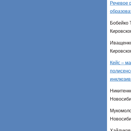
Речевое 
образова
Бобейко 
Кировско
Иващенко
Кировско
Кейс – м
полисенс
инклюзив
Никитенк
Новосиби
Мукомоло
Новосиби
Хайдуков