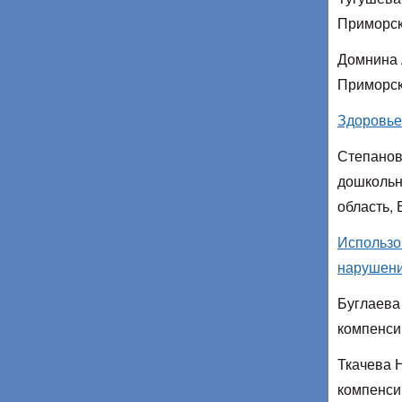
Приморск
Домнина 
Приморск
Здоровье
Степанов
дошкольн
область,
Использо
нарушени
Буглаева
компенси
Ткачева 
компенси