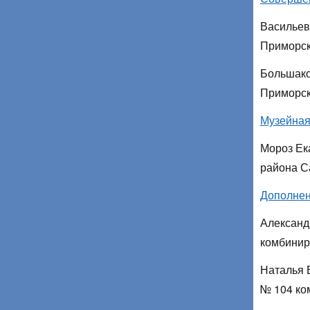
Васильев
Приморск
Большако
Приморск
Музейная
Мороз Ек
района С
Дополнен
Александ
комбинир
Наталья 
№ 104 ко