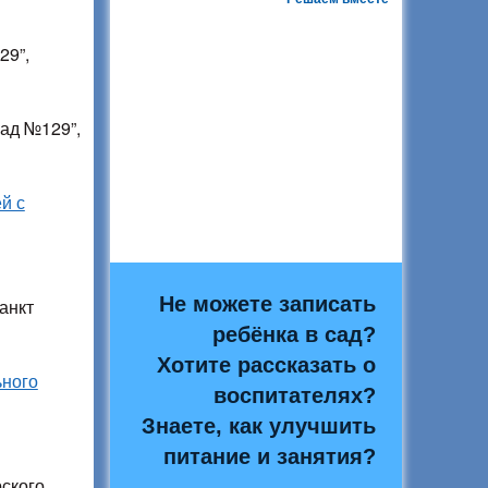
29”,
ад №129”,
й с
Не можете записать
анкт
ребёнка в сад?
Хотите рассказать о
ьного
воспитателях?
Знаете, как улучшить
питание и занятия?
ского