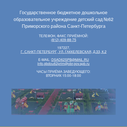
Государственное бюджетное дошкольное
образовательное учреждение детский сад №62
Приморского района Санкт-Петербурга
ТЕЛЕФОН, ФАКС ПРИЁМНОЙ:
(812) 409-88-75
197227,
Г. САНКТ-ПЕТЕРБУРГ, УЛ. ГАККЕЛЕВСКАЯ, Д.33, К.2
E-MAIL:
DSAD62SPB@MAIL.RU
info.gbdou62prim@obr.gov.spb.ru
ЧАСЫ ПРИЁМА ЗАВЕДУЮЩЕГО:
ВТОРНИК 15:00-18:00