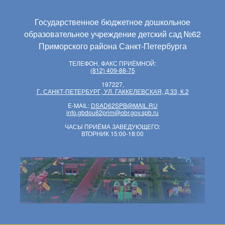
Государственное бюджетное дошкольное
образовательное учреждение детский сад №62
Приморского района Санкт-Петербурга
ТЕЛЕФОН, ФАКС ПРИЁМНОЙ:
(812) 409-88-75
197227,
Г. САНКТ-ПЕТЕРБУРГ, УЛ. ГАККЕЛЕВСКАЯ, Д.33, К.2
E-MAIL:
DSAD62SPB@MAIL.RU
info.gbdou62prim@obr.gov.spb.ru
ЧАСЫ ПРИЁМА ЗАВЕДУЮЩЕГО:
ВТОРНИК 15:00-18:00