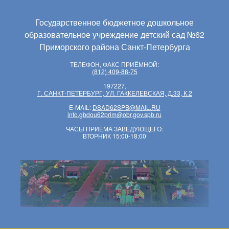
Государственное бюджетное дошкольное
образовательное учреждение детский сад №62
Приморского района Санкт-Петербурга
ТЕЛЕФОН, ФАКС ПРИЁМНОЙ:
(812) 409-88-75
197227,
Г. САНКТ-ПЕТЕРБУРГ, УЛ. ГАККЕЛЕВСКАЯ, Д.33, К.2
E-MAIL:
DSAD62SPB@MAIL.RU
info.gbdou62prim@obr.gov.spb.ru
ЧАСЫ ПРИЁМА ЗАВЕДУЮЩЕГО:
ВТОРНИК 15:00-18:00