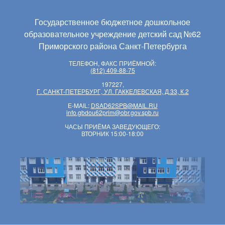
Государственное бюджетное дошкольное
образовательное учреждение детский сад №62
Приморского района Санкт-Петербурга
ТЕЛЕФОН, ФАКС ПРИЁМНОЙ:
(812) 409-88-75
197227,
Г. САНКТ-ПЕТЕРБУРГ, УЛ. ГАККЕЛЕВСКАЯ, Д.33, К.2
E-MAIL:
DSAD62SPB@MAIL.RU
info.gbdou62prim@obr.gov.spb.ru
ЧАСЫ ПРИЁМА ЗАВЕДУЮЩЕГО:
ВТОРНИК 15:00-18:00