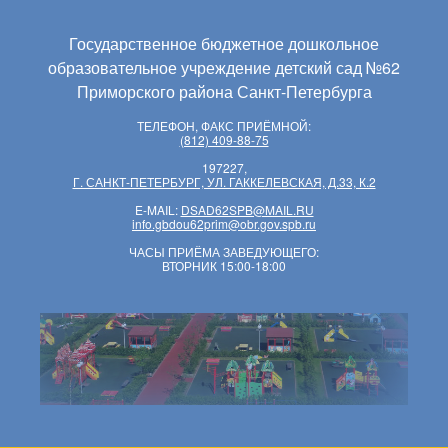
Государственное бюджетное дошкольное
образовательное учреждение детский сад №62
Приморского района Санкт-Петербурга
ТЕЛЕФОН, ФАКС ПРИЁМНОЙ:
(812) 409-88-75
197227,
Г. САНКТ-ПЕТЕРБУРГ, УЛ. ГАККЕЛЕВСКАЯ, Д.33, К.2
E-MAIL:
DSAD62SPB@MAIL.RU
info.gbdou62prim@obr.gov.spb.ru
ЧАСЫ ПРИЁМА ЗАВЕДУЮЩЕГО:
ВТОРНИК 15:00-18:00