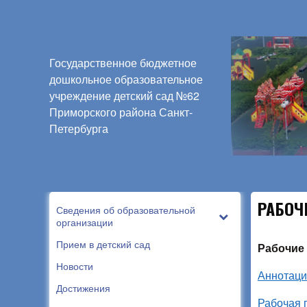
Государственное бюджетное
дошкольное образовательное
учреждение детский сад №62
Приморского района Санкт-
Петербурга
РАБОЧ
Сведения об образовательной
организации
Прием в детский сад
Рабочие 
Новости
Аннотаци
Достижения
Рабочая 