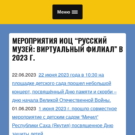
Меню
МЕРОПРИЯТИЯ ИОЦ “РУССКИЙ
МУЗЕЙ: ВИРТУАЛЬНЫЙ ФИЛИАЛ” В
2023 Г.
22.06.2023
22 июня 2023 года в 10:30 на
площадке детского сада прошел небольшой
концерт, посвящённый Дню памяти и скорби –
дню начала Великой Отечественной Войны.
01.06.2023
1 июня 2023 г. прошло совместное
мероприятие с детским садом “Мичил”
Республики Саха (Якутия) посвященное Дню
защиты детей.