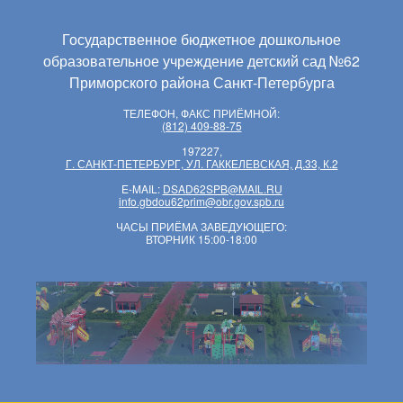
Государственное бюджетное дошкольное
образовательное учреждение детский сад №62
Приморского района Санкт-Петербурга
ТЕЛЕФОН, ФАКС ПРИЁМНОЙ:
(812) 409-88-75
197227,
Г. САНКТ-ПЕТЕРБУРГ, УЛ. ГАККЕЛЕВСКАЯ, Д.33, К.2
E-MAIL:
DSAD62SPB@MAIL.RU
info.gbdou62prim@obr.gov.spb.ru
ЧАСЫ ПРИЁМА ЗАВЕДУЮЩЕГО:
ВТОРНИК 15:00-18:00