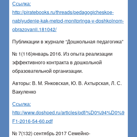
Ссылка:
http://piratebooks.ru/threads/pedagogicheskoe-
nablyudenie-kak-metod-monitoringa-v-doshkolnom-
obrazovanii.181042/
Публикации в журнале “Дошкольная педагогика”
№ 1(116)январь 2016. Из опыта реализации
эффективного контракта в дошкольной
образовательной организации.
Авторы: В. М. Янковская, Ю. В. Ахтырская, Л. С.
Вакуленко
Ссылка:
http://www.doshped.ru/articles/pdf/%D0%94%D0%9
F1-2016-54-60.pdf
№ 7(132) сентябрь 2017 Семейно-