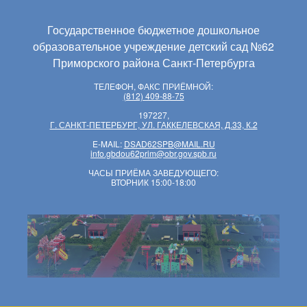
Государственное бюджетное дошкольное
образовательное учреждение детский сад №62
Приморского района Санкт-Петербурга
ТЕЛЕФОН, ФАКС ПРИЁМНОЙ:
(812) 409-88-75
197227,
Г. САНКТ-ПЕТЕРБУРГ, УЛ. ГАККЕЛЕВСКАЯ, Д.33, К.2
E-MAIL:
DSAD62SPB@MAIL.RU
info.gbdou62prim@obr.gov.spb.ru
ЧАСЫ ПРИЁМА ЗАВЕДУЮЩЕГО:
ВТОРНИК 15:00-18:00