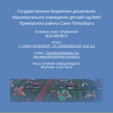
Государственное бюджетное дошкольное
образовательное учреждение детский сад №62
Приморского района Санкт-Петербурга
ТЕЛЕФОН, ФАКС ПРИЁМНОЙ:
(812) 409-88-75
197227,
Г. САНКТ-ПЕТЕРБУРГ, УЛ. ГАККЕЛЕВСКАЯ, Д.33, К.2
E-MAIL:
DSAD62SPB@MAIL.RU
info.gbdou62prim@obr.gov.spb.ru
ЧАСЫ ПРИЁМА ЗАВЕДУЮЩЕГО:
ВТОРНИК 15:00-18:00