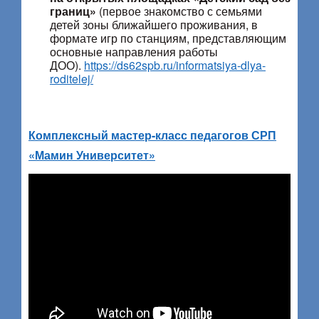
границ»
(первое знакомство с семьями
детей зоны ближайшего проживания, в
формате игр по станциям, представляющим
основные направления работы
ДОО).
https://ds62spb.ru/informatsiya-dlya-
roditelej/
Комплексный мастер-класс педагогов СРП
«Мамин Университет»