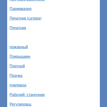
Парикмахер
Печатник (сатира)
Печатник
пожарный
Покрышкин
Портной
Прачка
пчеловод
Рабочий- станочник
Регулировщ