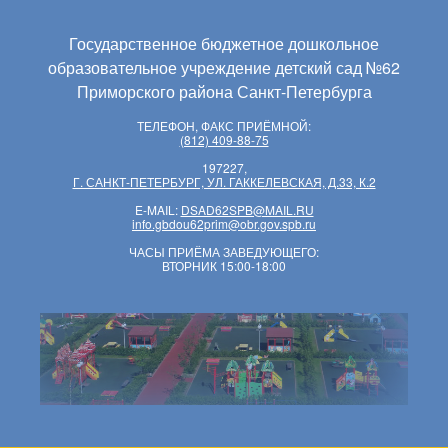
Государственное бюджетное дошкольное
образовательное учреждение детский сад №62
Приморского района Санкт-Петербурга
ТЕЛЕФОН, ФАКС ПРИЁМНОЙ:
(812) 409-88-75
197227,
Г. САНКТ-ПЕТЕРБУРГ, УЛ. ГАККЕЛЕВСКАЯ, Д.33, К.2
E-MAIL:
DSAD62SPB@MAIL.RU
info.gbdou62prim@obr.gov.spb.ru
ЧАСЫ ПРИЁМА ЗАВЕДУЮЩЕГО:
ВТОРНИК 15:00-18:00