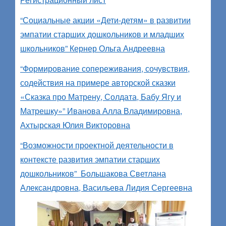
“Социальные акции «Дети-детям» в развитии
эмпатии старших дошкольников и младших
школьников” Кернер Ольга Андреевна
“Формирование сопереживания, сочувствия,
содействия на примере авторской сказки
«Сказка про Матрену, Солдата, Бабу Ягу и
Матрешку»” Иванова Алла Владимировна,
Ахтырская Юлия Викторовна
“Возможности проектной деятельности в
контексте развития эмпатии старших
дошкольников” Большакова Светлана
Александровна, Васильева Лидия Сергеевна