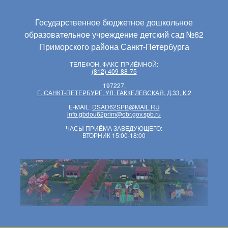
Государственное бюджетное дошкольное
образовательное учреждение детский сад №62
Приморского района Санкт-Петербурга
ТЕЛЕФОН, ФАКС ПРИЁМНОЙ:
(812) 409-88-75
197227,
Г. САНКТ-ПЕТЕРБУРГ, УЛ. ГАККЕЛЕВСКАЯ, Д.33, К.2
E-MAIL:
DSAD62SPB@MAIL.RU
info.gbdou62prim@obr.gov.spb.ru
ЧАСЫ ПРИЁМА ЗАВЕДУЮЩЕГО:
ВТОРНИК 15:00-18:00