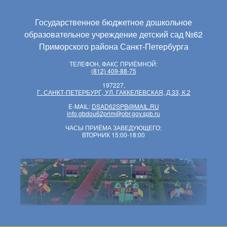
Государственное бюджетное дошкольное
образовательное учреждение детский сад №62
Приморского района Санкт-Петербурга
ТЕЛЕФОН, ФАКС ПРИЁМНОЙ:
(812) 409-88-75
197227,
Г. САНКТ-ПЕТЕРБУРГ, УЛ. ГАККЕЛЕВСКАЯ, Д.33, К.2
E-MAIL:
DSAD62SPB@MAIL.RU
info.gbdou62prim@obr.gov.spb.ru
ЧАСЫ ПРИЁМА ЗАВЕДУЮЩЕГО:
ВТОРНИК 15:00-18:00