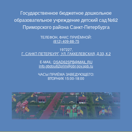
Государственное бюджетное дошкольное
образовательное учреждение детский сад №62
Приморского района Санкт-Петербурга
ТЕЛЕФОН, ФАКС ПРИЁМНОЙ:
(812) 409-88-75
197227,
Г. САНКТ-ПЕТЕРБУРГ, УЛ. ГАККЕЛЕВСКАЯ, Д.33, К.2
E-MAIL:
DSAD62SPB@MAIL.RU
info.gbdou62prim@obr.gov.spb.ru
ЧАСЫ ПРИЁМА ЗАВЕДУЮЩЕГО:
ВТОРНИК 15:00-18:00