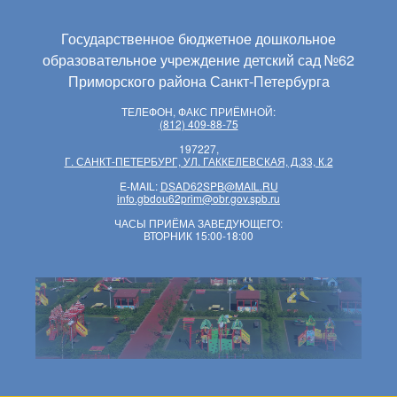
Государственное бюджетное дошкольное
образовательное учреждение детский сад №62
Приморского района Санкт-Петербурга
ТЕЛЕФОН, ФАКС ПРИЁМНОЙ:
(812) 409-88-75
197227,
Г. САНКТ-ПЕТЕРБУРГ, УЛ. ГАККЕЛЕВСКАЯ, Д.33, К.2
E-MAIL:
DSAD62SPB@MAIL.RU
info.gbdou62prim@obr.gov.spb.ru
ЧАСЫ ПРИЁМА ЗАВЕДУЮЩЕГО:
ВТОРНИК 15:00-18:00