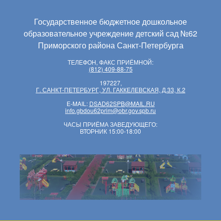
Государственное бюджетное дошкольное
образовательное учреждение детский сад №62
Приморского района Санкт-Петербурга
ТЕЛЕФОН, ФАКС ПРИЁМНОЙ:
(812) 409-88-75
197227,
Г. САНКТ-ПЕТЕРБУРГ, УЛ. ГАККЕЛЕВСКАЯ, Д.33, К.2
E-MAIL:
DSAD62SPB@MAIL.RU
info.gbdou62prim@obr.gov.spb.ru
ЧАСЫ ПРИЁМА ЗАВЕДУЮЩЕГО:
ВТОРНИК 15:00-18:00