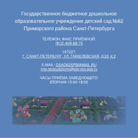
Государственное бюджетное дошкольное
образовательное учреждение детский сад №62
Приморского района Санкт-Петербурга
ТЕЛЕФОН, ФАКС ПРИЁМНОЙ:
(812) 409-88-75
197227,
Г. САНКТ-ПЕТЕРБУРГ, УЛ. ГАККЕЛЕВСКАЯ, Д.33, К.2
E-MAIL:
DSAD62SPB@MAIL.RU
info.gbdou62prim@obr.gov.spb.ru
ЧАСЫ ПРИЁМА ЗАВЕДУЮЩЕГО:
ВТОРНИК 15:00-18:00