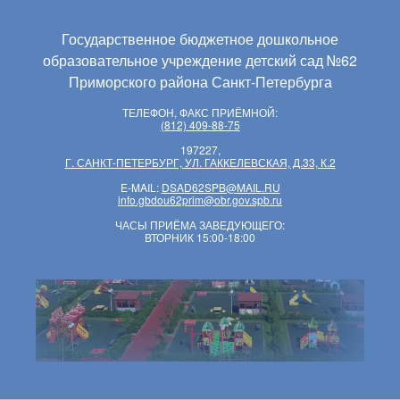
Государственное бюджетное дошкольное
образовательное учреждение детский сад №62
Приморского района Санкт-Петербурга
ТЕЛЕФОН, ФАКС ПРИЁМНОЙ:
(812) 409-88-75
197227,
Г. САНКТ-ПЕТЕРБУРГ, УЛ. ГАККЕЛЕВСКАЯ, Д.33, К.2
E-MAIL:
DSAD62SPB@MAIL.RU
info.gbdou62prim@obr.gov.spb.ru
ЧАСЫ ПРИЁМА ЗАВЕДУЮЩЕГО:
ВТОРНИК 15:00-18:00