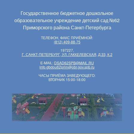
Государственное бюджетное дошкольное
образовательное учреждение детский сад №62
Приморского района Санкт-Петербурга
ТЕЛЕФОН, ФАКС ПРИЁМНОЙ:
(812) 409-88-75
197227,
Г. САНКТ-ПЕТЕРБУРГ, УЛ. ГАККЕЛЕВСКАЯ, Д.33, К.2
E-MAIL:
DSAD62SPB@MAIL.RU
info.gbdou62prim@obr.gov.spb.ru
ЧАСЫ ПРИЁМА ЗАВЕДУЮЩЕГО:
ВТОРНИК 15:00-18:00