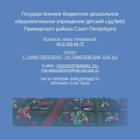
Государственное бюджетное дошкольное
образовательное учреждение детский сад №62
Приморского района Санкт-Петербурга
ТЕЛЕФОН, ФАКС ПРИЁМНОЙ:
(812) 409-88-75
197227,
Г. САНКТ-ПЕТЕРБУРГ, УЛ. ГАККЕЛЕВСКАЯ, Д.33, К.2
E-MAIL:
DSAD62SPB@MAIL.RU
info.gbdou62prim@obr.gov.spb.ru
ЧАСЫ ПРИЁМА ЗАВЕДУЮЩЕГО:
ВТОРНИК 15:00-18:00