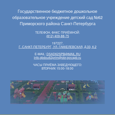
Государственное бюджетное дошкольное
образовательное учреждение детский сад №62
Приморского района Санкт-Петербурга
ТЕЛЕФОН, ФАКС ПРИЁМНОЙ:
(812) 409-88-75
197227,
Г. САНКТ-ПЕТЕРБУРГ, УЛ. ГАККЕЛЕВСКАЯ, Д.33, К.2
E-MAIL:
DSAD62SPB@MAIL.RU
info.gbdou62prim@obr.gov.spb.ru
ЧАСЫ ПРИЁМА ЗАВЕДУЮЩЕГО:
ВТОРНИК 15:00-18:00