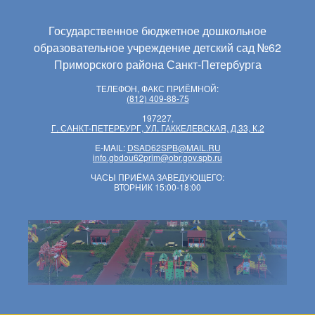
Государственное бюджетное дошкольное
образовательное учреждение детский сад №62
Приморского района Санкт-Петербурга
ТЕЛЕФОН, ФАКС ПРИЁМНОЙ:
(812) 409-88-75
197227,
Г. САНКТ-ПЕТЕРБУРГ, УЛ. ГАККЕЛЕВСКАЯ, Д.33, К.2
E-MAIL:
DSAD62SPB@MAIL.RU
info.gbdou62prim@obr.gov.spb.ru
ЧАСЫ ПРИЁМА ЗАВЕДУЮЩЕГО:
ВТОРНИК 15:00-18:00