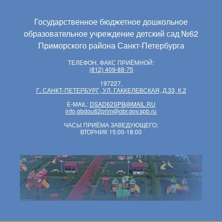
Государственное бюджетное дошкольное
образовательное учреждение детский сад №62
Приморского района Санкт-Петербурга
ТЕЛЕФОН, ФАКС ПРИЁМНОЙ:
(812) 409-88-75
197227,
Г. САНКТ-ПЕТЕРБУРГ, УЛ. ГАККЕЛЕВСКАЯ, Д.33, К.2
E-MAIL:
DSAD62SPB@MAIL.RU
info.gbdou62prim@obr.gov.spb.ru
ЧАСЫ ПРИЁМА ЗАВЕДУЮЩЕГО:
ВТОРНИК 15:00-18:00