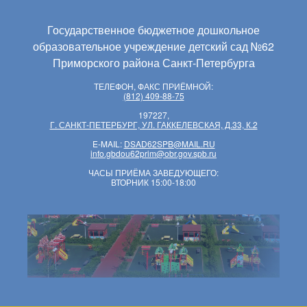
Государственное бюджетное дошкольное
образовательное учреждение детский сад №62
Приморского района Санкт-Петербурга
ТЕЛЕФОН, ФАКС ПРИЁМНОЙ:
(812) 409-88-75
197227,
Г. САНКТ-ПЕТЕРБУРГ, УЛ. ГАККЕЛЕВСКАЯ, Д.33, К.2
E-MAIL:
DSAD62SPB@MAIL.RU
info.gbdou62prim@obr.gov.spb.ru
ЧАСЫ ПРИЁМА ЗАВЕДУЮЩЕГО:
ВТОРНИК 15:00-18:00