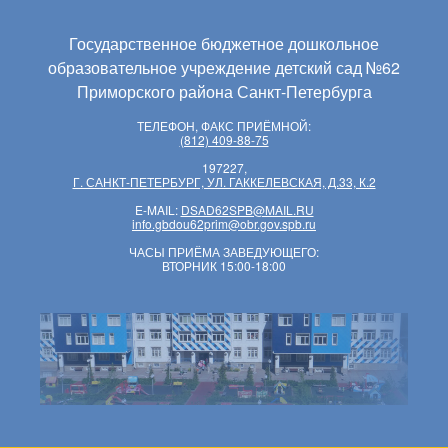
Государственное бюджетное дошкольное
образовательное учреждение детский сад №62
Приморского района Санкт-Петербурга
ТЕЛЕФОН, ФАКС ПРИЁМНОЙ:
(812) 409-88-75
197227,
Г. САНКТ-ПЕТЕРБУРГ, УЛ. ГАККЕЛЕВСКАЯ, Д.33, К.2
E-MAIL:
DSAD62SPB@MAIL.RU
info.gbdou62prim@obr.gov.spb.ru
ЧАСЫ ПРИЁМА ЗАВЕДУЮЩЕГО:
ВТОРНИК 15:00-18:00