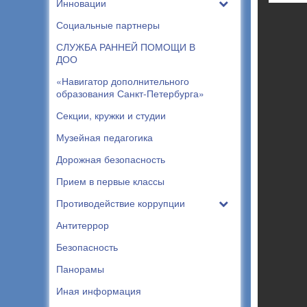
Инновации
Социальные партнеры
СЛУЖБА РАННЕЙ ПОМОЩИ В
ДОО
«Навигатор дополнительного
образования Санкт-Петербурга»
Секции, кружки и студии
Музейная педагогика
Дорожная безопасность
Прием в первые классы
Противодействие коррупции
Антитеррор
Безопасность
Панорамы
Иная информация