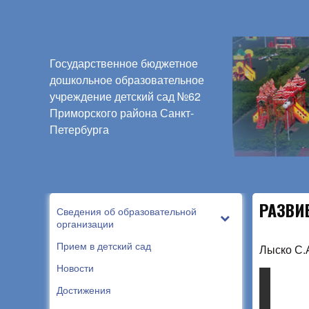
Государственное бюджетное
дошкольное образовательное
учреждение детский сад №62
Приморского района Санкт-
Петербурга
РАЗВИ
Сведения об образовательной
организации
Прием в детский сад
Лыско С.
Новости
Достижения