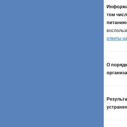
Информац
том чис
питанию
воспольз
ответы н
О порядк
организа
Результа
устранен