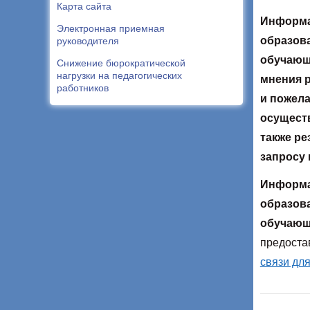
Карта сайта
Информа
Электронная приемная
образова
руководителя
обучающи
Снижение бюрократической
нагрузки на педагогических
мнения р
работников
и пожела
осуществ
также ре
запросу
Информа
образова
обучающи
предоста
связи дл