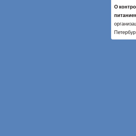
О контро
питание
организа
Петербур