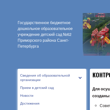
Государственное бюджетное
дошкольное образовательное
учреждение детский сад №62
Приморского района Санкт-
Петербурга
КОНТР
Сведения об образовательной
организации
Прием в детский сад
Для осущ
Новости
созданы
Достижения
Совет