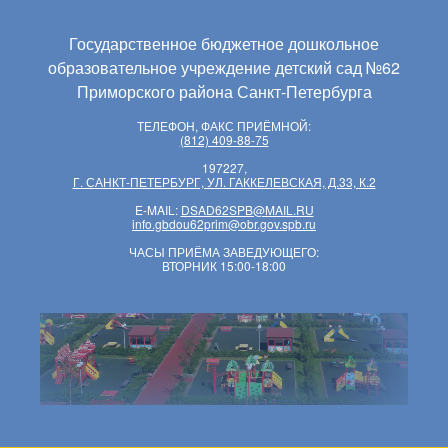
Государственное бюджетное дошкольное
образовательное учреждение детский сад №62
Приморского района Санкт-Петербурга
ТЕЛЕФОН, ФАКС ПРИЁМНОЙ:
(812) 409-88-75
197227,
Г. САНКТ-ПЕТЕРБУРГ, УЛ. ГАККЕЛЕВСКАЯ, Д.33, К.2
E-MAIL:
DSAD62SPB@MAIL.RU
info.gbdou62prim@obr.gov.spb.ru
ЧАСЫ ПРИЁМА ЗАВЕДУЮЩЕГО:
ВТОРНИК 15:00-18:00