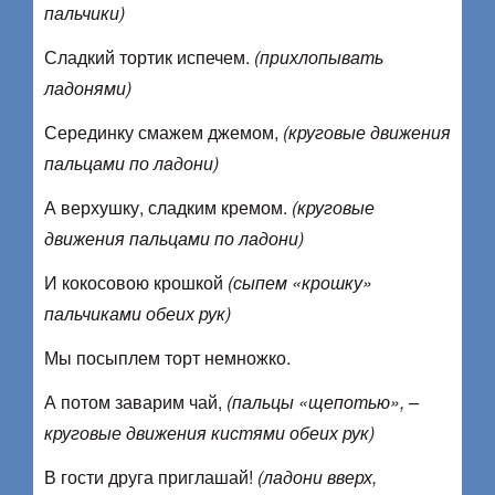
пальчики)
Сладкий тортик испечем.
(прихлопывать
ладонями)
Серединку смажем джемом,
(круговые движения
пальцами по ладони)
А верхушку, сладким кремом.
(круговые
движения пальцами по ладони)
И кокосовою крошкой
(сыпем «крошку»
пальчиками обеих рук)
Мы посыплем торт немножко.
А потом заварим чай,
(пальцы «щепотью», –
круговые движения кистями обеих рук)
В гости друга приглашай!
(ладони вверх,