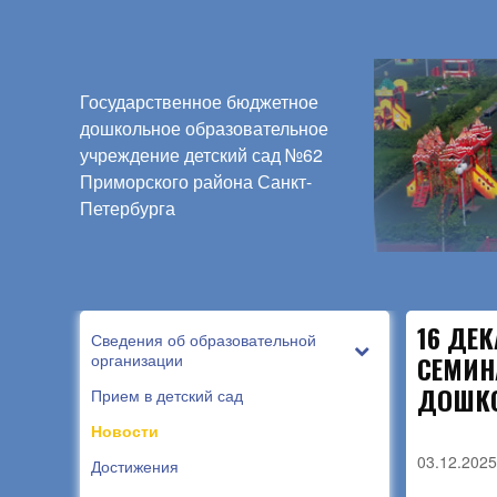
Государственное бюджетное
дошкольное образовательное
учреждение детский сад №62
Приморского района Санкт-
Петербурга
16 ДЕ
Сведения об образовательной
организации
СЕМИН
ДОШКО
Прием в детский сад
Новости
03.12.2025
Достижения