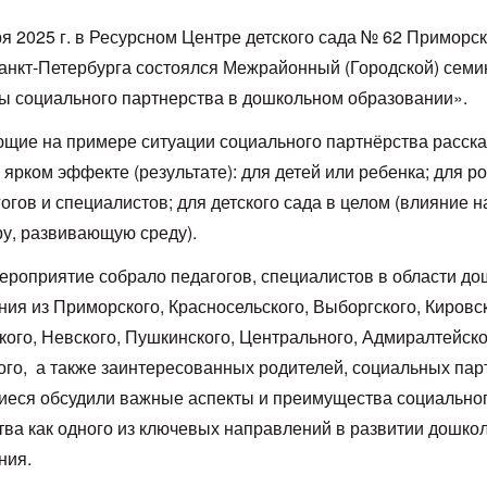
я 2025 г. в Ресурсном Центре детского сада № 62 Приморск
анкт-Петербурга состоялся Межрайонный (Городской) семи
 социального партнерства в дошкольном образовании».
щие на примере ситуации социального партнёрства расска
ярком эффекте (результате): для детей или ребенка; для р
огов и специалистов; для детского сада в целом (влияние н
у, развивающую среду).
ероприятие собрало педагогов, специалистов в области до
ия из Приморского, Красносельского, Выборгского, Кировск
кого, Невского, Пушкинского, Центрального, Адмиралтейско
ого, а также заинтересованных родителей, социальных пар
еся обсудили важные аспекты и преимущества социально
тва как одного из ключевых направлений в развитии дошко
ния.