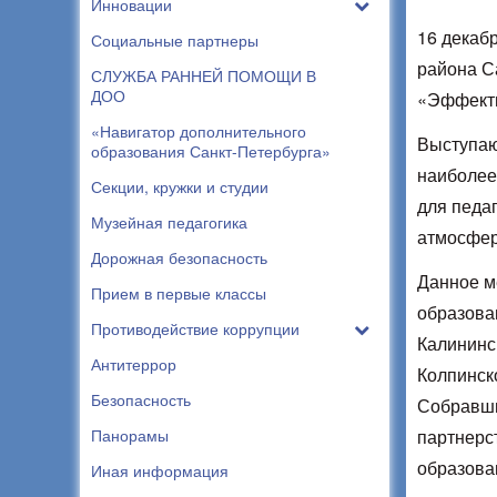
Инновации
16 декабр
Социальные партнеры
района С
СЛУЖБА РАННЕЙ ПОМОЩИ В
ДОО
«Эффекты
«Навигатор дополнительного
Выступаю
образования Санкт-Петербурга»
наиболее 
Секции, кружки и студии
для педаг
Музейная педагогика
атмосфер
Дорожная безопасность
Данное м
Прием в первые классы
образован
Противодействие коррупции
Калининс
Антитеррор
Колпинск
Безопасность
Собравши
Панорамы
партнерс
образова
Иная информация