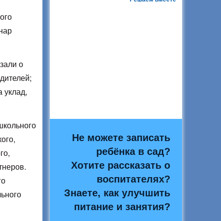
ого
нар
зали о
одителей;
а уклад,
школьного
Не можете записать
ого,
ребёнка в сад?
го,
Хотите рассказать о
тнеров.
воспитателях?
го
Знаете, как улучшить
льного
питание и занятия?